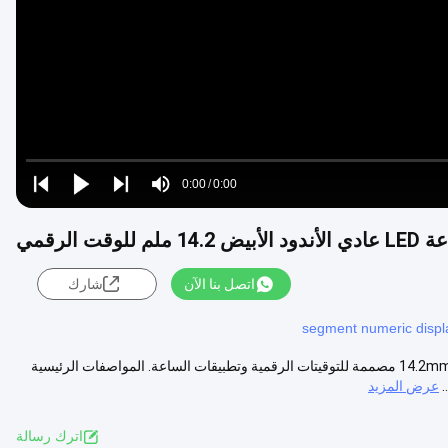
Video
Loaded
:
0%
0:00
/
0:00
Play
Play
Play
Mute
Current
Duration
next
next
Time
اتصل بنا الآن
شارك
شاشة ساعة LED الأبيض الفائق 14.2mm ذات أربع أرقام شاشة LED بيضاء 14.2mm مصممة للتوقيتات الرقمية وتطبيقات الساعة. المواصفات الرئيسية
عرض المزيد
اترك رسالة