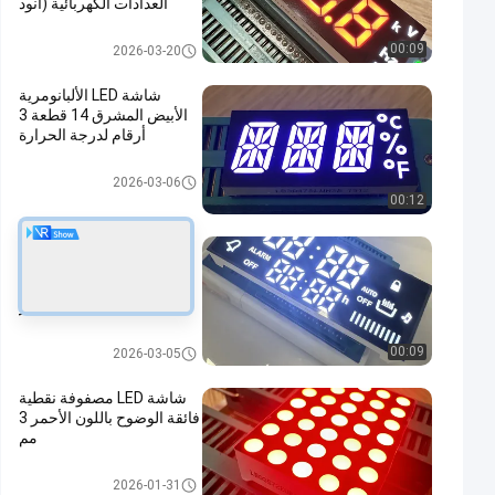
العدادات الكهربائية (أنود
مشترك)
7 قطعة led عرض
00:09
2026-03-20
شاشة LED الألبانومرية
الأبيض المشرق 14 قطعة 3
أرقام لدرجة الحرارة
7 قطعة led عرض
2026-03-06
00:12
شاشة LED بيضاء ساطعة
للغاية مكونة من 7 أجزاء
مخصصة للتحكم في طباخ
الغاز
7 قطعة led عرض
00:09
2026-03-05
شاشة LED مصفوفة نقطية
فائقة الوضوح باللون الأحمر 3
مم
7 قطعة led عرض
2026-01-31