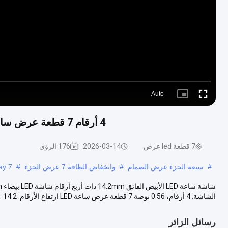
Auto
Picture-
Fullscreen
in-
Picture
4 أرقام 7 قطعة عرض ساعة LED عادي الأندود الأبيض 14.2 ملم للوقت الرقمي
7 قطعة led عرض
2026-03-14
176 الرؤى
#
سبعة الجزء عرض الصمام
#
وانخفاض الطاقة 7 عرض الجزء
#
7 segment numeric display
الشاشة: 4 أرقام، 0.56 بوصة 7 قطعة عرض ساعة LED ارتفاع الأرقام: 14.2 ...
رسائل الزائر