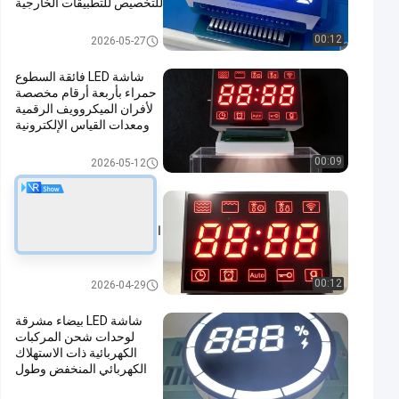
للتخصيص للتطبيقات الخارجية
عرض Led مخصص
00:12
2026-05-27
شاشة LED فائقة السطوع
حمراء بأربعة أرقام مخصصة
لأفران الميكروويف الرقمية
ومعدات القياس الإلكترونية
عرض Led مخصص
00:09
2026-05-12
شاشة LED فائقة السطوع
حمراء بأربعة أرقام مع الأنود
المشترك لأفران الميكروويف
الرقمية
عرض Led مخصص
00:12
2026-04-29
شاشة LED بيضاء مشرقة
لوحدات شحن المركبات
الكهربائية ذات الاستهلاك
الكهربائي المنخفض وطول
العمر التشغيلي