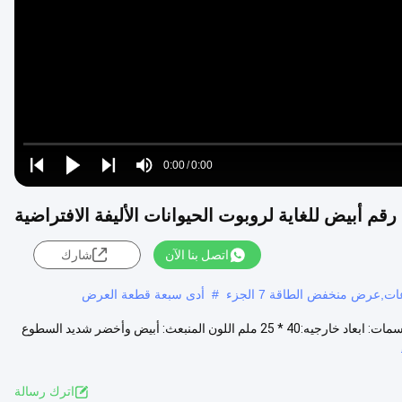
Video
Loaded
:
0%
0:00
/
0:00
Play
Play
Play
Mute
Current
Duration
next
next
Time
اتصل بنا الآن
شارك
رض منخفض الطاقة 7 الجزء
#
أدى سبعة قطعة العرض
شاشة LED دائرية الشكل بيضاء للغاية للروبوت الافتراضي للحيوانات الأليفة سمات: ابعاد خارجيه:40 * 25 ملم اللون المنبعث: أبيض وأخضر شديد السطوع
اترك رسالة