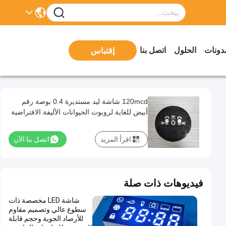
دونات
الحلول
اتصل بنا
إقتباس
120mcd شاشة ليد مستديرة 0.4 بوصة رقم
أبيض للغاية لروبوت الحيوانات الأليفة الافتراضية
اقرأ المزيد
اتصل بنا الآن
فيديوهات ذات صلة
شاشة LED مخصصة ذات
سطوع عالي وتصميم مقاوم
للأرصاد الجوية وحجم قابلة