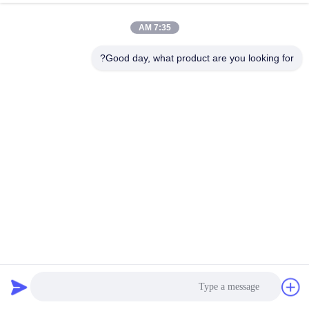
7:35 AM
Good day, what product are you looking for?
2 Digit 0.4 "120mcd LED 7 Segment Display 80mW لتخزين
بطارية السيارة
عرض Led مخصص
2023-05-17
1662 الرؤى