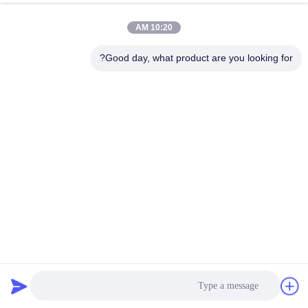
10:20 AM
Good day, what product are you looking for?
0.39 "الكاثود المشترك 4 أرقام سبعة قطعة عرض مجموعة
الصمام - أعلى صناديق المطبقة
الصمام على مدار الساعة العرض
2022-07-20
1603 الرؤى