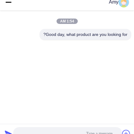
Amy
عنواننا
عنوان الشركة
1:54 AM
الغرفة 308،3/ف، المبنى 1،بايوانغ البحث والتطوير المبنى، رقم 5298،
شارع شي غرب،شارع شيلي،مقاطعة نانشان،شنشن
Good day, what product are you looking for?
عنوان المصنع
2F، المبنى 6، الحديقة الصناعية ليهي، رقم 1055 شارع سونغباي، شيلي،
نانشان، شنشن
الهاتف
86-755-83983496
الصين جيدة الجودة 7 قطعة led عرض المورد. حقوق الطبع والنشر ©
-2026 Shenzhen Guangzhibao Technology Co., Ltd. . كل شيء
حقوق محجوزة
سياسة الخصوصية
|
خريطة الموقع