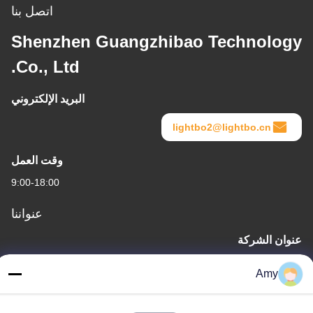
اتصل بنا
Shenzhen Guangzhibao Technology
Co., Ltd.
البريد الإلكتروني
lightbo2@lightbo.cn
وقت العمل
9:00-18:00
عنواننا
عنوان الشركة
الغرفة 308،3/ف، المبنى 1،بايوانغ البحث والتطوير المبنى، رقم 5298،
Amy
شارع شي غرب،شارع شيلي،مقاطعة نانشان،شنشن
عنوان المصنع