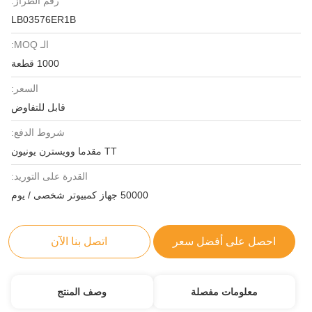
رقم الطراز:
LB03576ER1B
الـ MOQ:
1000 قطعة
السعر:
قابل للتفاوض
شروط الدفع:
TT مقدما وويسترن يونيون
القدرة على التوريد:
50000 جهاز كمبيوتر شخصى / يوم
احصل على أفضل سعر
اتصل بنا الآن
معلومات مفصلة
وصف المنتج