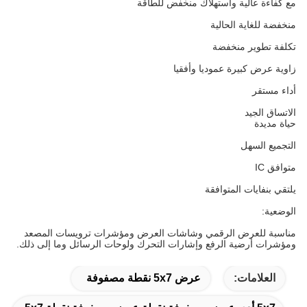
مع كفاءة عالية واستهلاك منخفض للطاقة
منخفضة للغاية الحالية
تكلفة تطوير منخفضة
زاوية عرض كبيرة عموديا وأفقيا
أداء مستقر
الاتساق الجيد
حياة مديدة
التجميع السهل
متوافق IC
يلتقي بنفايات المتوافقة
الوضعية:
مناسبة للعرض الرقمي وشاشات العرض ومؤشرات ترويسات المصعد
ومؤشرات أرضية الرفع وإشارات التحرك ولوحات الرسائل وما إلى ذلك.
العلامات:
عرض 5x7 نقطة مصفوفة