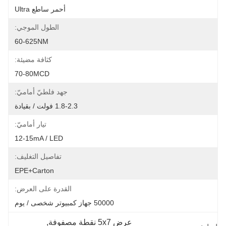
أحمر ساطع Ultra
الطول الموجي:
60-625NM
كثافة مضيئة:
70-80MCD
جهد فلطيّ أماميّ:
1.8-2.3 فولت / بقيادة
تيار أماميّ:
12-15mA / LED
تفاصيل التغليف:
EPE+carton
القدرة على العرض:
50000 جهاز كمبيوتر شخصى / يوم
عرض 5x7 نقطة مصفوفة
, 